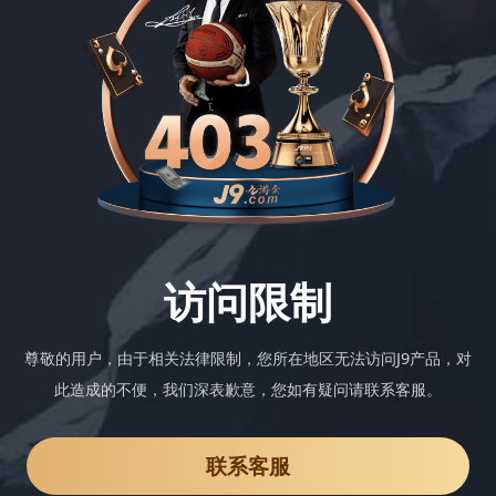
访问限制
尊敬的用户，由于相关法律限制，您所在地区无法访问J9产品，对
此造成的不便，我们深表歉意，您如有疑问请联系客服。
联系客服